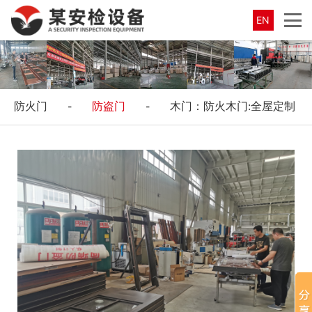
EN
防火门
-
防盗门
-
木门：防火木门:全屋定制