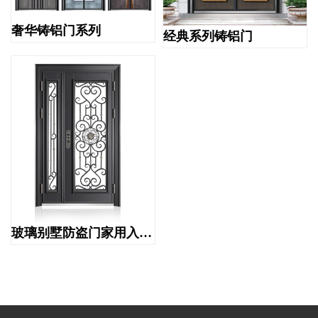
奢华铸铝门系列
经典系列铸铝门
玻璃别墅防盗门家用入户透光防盗门