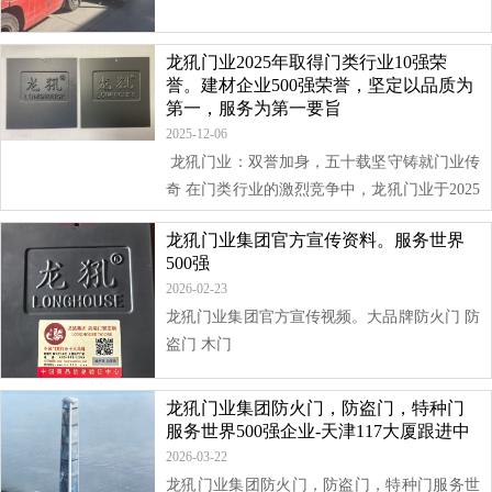
龙犼门业2025年取得门类行业10强荣
誉。建材企业500强荣誉，坚定以品质为
第一，服务为第一要旨
2025-12-06
龙犼门业：双誉加身，五十载坚守铸就门业传
奇 在门类行业的激烈竞争中，龙犼门业于2025
年迎来了高光时刻，成功斩获门类行业10强与
龙犼门业集团官方宣传资料。服务世界
建材企业500强两...
500强
2026-02-23
龙犼门业集团官方宣传视频。大品牌防火门 防
盗门 木门
龙犼门业集团防火门，防盗门，特种门
服务世界500强企业-天津117大厦跟进中
2026-03-22
龙犼门业集团防火门，防盗门，特种门服务世