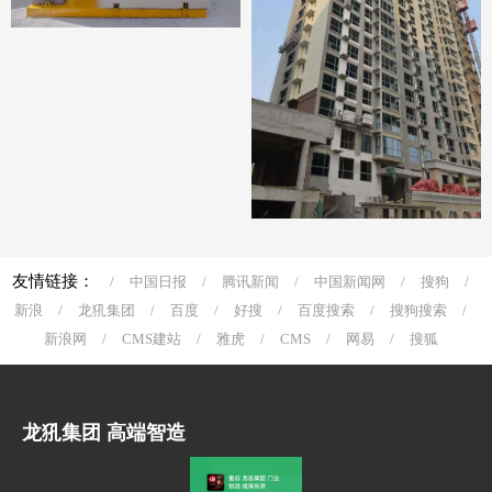
友情链接：
/
中国日报
/
腾讯新闻
/
中国新闻网
/
搜狗
/
新浪
/
龙犼集团
/
百度
/
好搜
/
百度搜索
/
搜狗搜索
/
新浪网
/
CMS建站
/
雅虎
/
CMS
/
网易
/
搜狐
龙犼集团 高端智造