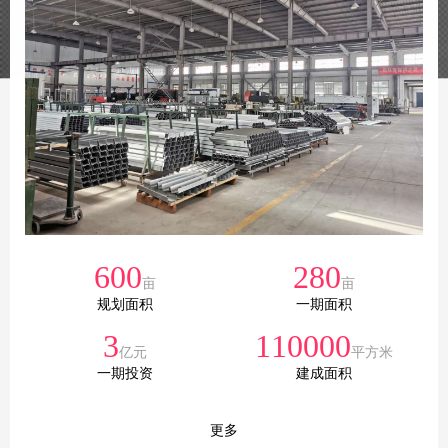
600
280
亩
亩
规划面积
一期面积
3
110000
亿元
平方米
一期投资
建成面积
更多