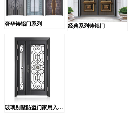
奢华铸铝门系列
经典系列铸铝门
玻璃别墅防盗门家用入户透光防盗门