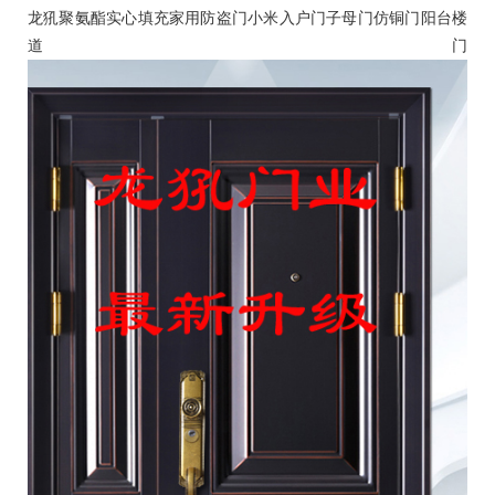
龙犼聚氨酯实心填充家用
防盗门
小米入户门子母门仿铜门阳台楼
道门